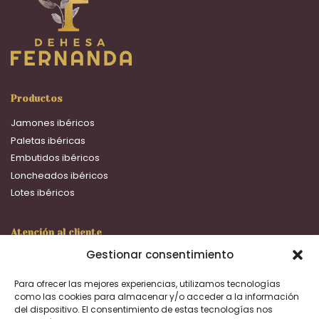
Productos
Jamones ibéricos
Paletas ibéricas
Embutidos ibéricos
Loncheados ibéricos
Lotes ibéricos
Atención al cliente
Gestionar consentimiento
16:00 a 20:00 h.
+633 692 093
Para ofrecer las mejores experiencias, utilizamos tecnologías
ventas@dehesafernanda.com
como las cookies para almacenar y/o acceder a la información
del dispositivo. El consentimiento de estas tecnologías nos