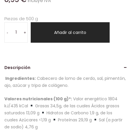
incluye IVA
Piezas de 500 g
Cabecero
embuchado
Añadir al carrito
-
+
500
g
cantidad
Descripción
Ingredientes:
Cabecero de lomo de cerdo, sal, pimentón,
ajo, azúcar y tripa de colágeno.
Valores nutricionales (100 g)*:
Valor energético 1804
kJ/435 kCal
Grasas 34,5g, de las cuales Ácidos grasos
saturados 13,09 g
Hidratos de Carbono 1,9 g, de los
cuales Azúcares <1,19 g
Proteínas 29,19 g
Sal (a partir
de sodio) 4,76 g