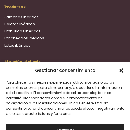
Productos
Jamones ibéricos
Paletas ibéricas
Embutidos ibéricos
Loncheados ibéricos
Lotes ibéricos
Atención al cliente
Gestionar consentimiento
16:00 a 20:00 h.
+633 692 093
Para ofrecer las mejores experiencias, utilizamos tecnologías
ventas@dehesafernanda.com
como las cookies para almacenar y/o acceder a la información
del dispositivo. El consentimiento de estas tecnologías nos
permitirá procesar datos como el comportamiento de
Facebook
Instagram
navegación o las identificaciones únicas en este sitio. No
consentir o retirar el consentimiento, puede afectar negativamente
a ciertas características y funciones.
Aviso Legal
Política de privacidad