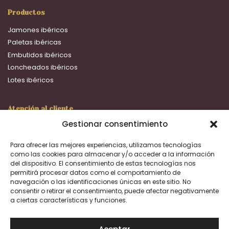
Productos
Jamones ibéricos
Paletas ibéricas
Embutidos ibéricos
Loncheados ibéricos
Lotes ibéricos
Atención al cliente
Gestionar consentimiento
16:00 a 20:00 h.
+633 692 093
Para ofrecer las mejores experiencias, utilizamos tecnologías
ventas@dehesafernanda.com
como las cookies para almacenar y/o acceder a la información
del dispositivo. El consentimiento de estas tecnologías nos
permitirá procesar datos como el comportamiento de
Facebook
Instagram
navegación o las identificaciones únicas en este sitio. No
consentir o retirar el consentimiento, puede afectar negativamente
a ciertas características y funciones.
Aviso Legal
Política de privacidad