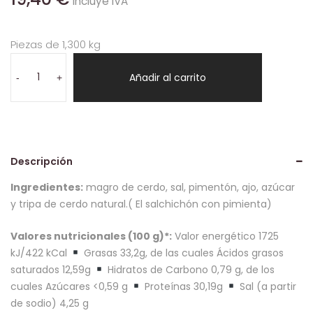
incluye IVA
Piezas de 1,300 kg
Salchichón
extra
Añadir al carrito
-
+
1,3
kg
cantidad
Descripción
Ingredientes:
magro de cerdo, sal, pimentón, ajo, azúcar
y tripa de cerdo natural.( El salchichón con pimienta)
Valores nutricionales (100 g)*:
Valor energético 1725
kJ/422 kCal
Grasas 33,2g, de las cuales Ácidos grasos
saturados 12,59g
Hidratos de Carbono 0,79 g, de los
cuales Azúcares <0,59 g
Proteínas 30,19g
Sal (a partir
de sodio) 4,25 g