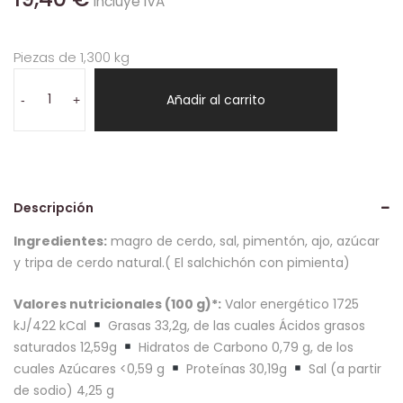
incluye IVA
Piezas de 1,300 kg
Chorizo
extra
Añadir al carrito
-
+
picante
1,3
kg
cantidad
Descripción
Ingredientes:
magro de cerdo, sal, pimentón, ajo, azúcar
y tripa de cerdo natural.( El salchichón con pimienta)
Valores nutricionales (100 g)*:
Valor energético 1725
kJ/422 kCal
Grasas 33,2g, de las cuales Ácidos grasos
saturados 12,59g
Hidratos de Carbono 0,79 g, de los
cuales Azúcares <0,59 g
Proteínas 30,19g
Sal (a partir
de sodio) 4,25 g