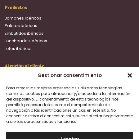
Productos
Jamones ibéricos
Paletas ibéricas
Embutidos ibéricos
Loncheados ibéricos
Lotes ibéricos
Atención al cliente
Gestionar consentimiento
16:00 a 20:00 h.
+633 692 093
Para ofrecer las mejores experiencias, utilizamos tecnologías
ventas@dehesafernanda.com
como las cookies para almacenar y/o acceder a la información
del dispositivo. El consentimiento de estas tecnologías nos
permitirá procesar datos como el comportamiento de
Facebook
Instagram
navegación o las identificaciones únicas en este sitio. No
consentir o retirar el consentimiento, puede afectar negativamente
a ciertas características y funciones.
Aviso Legal
Política de privacidad